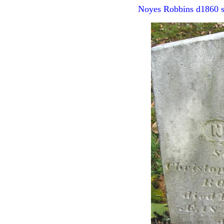
Noyes Robbins d1860 s